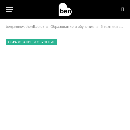
benjaminwetherill.co.uk
Образование и обучение
6 техники за обучение, които трябва да знаете
»
»
ОБРАЗОВАНИЕ И ОБУЧЕНИЕ