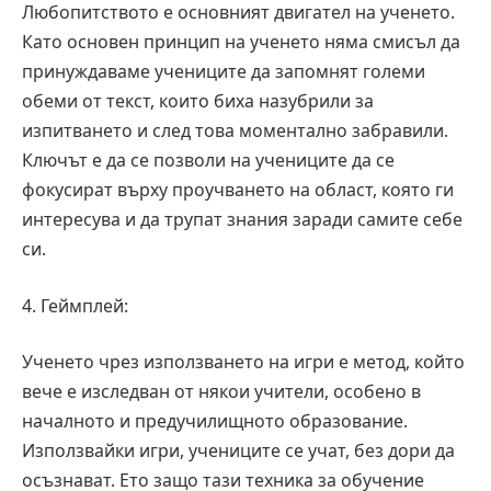
Любопитството е основният двигател на ученето.
Като основен принцип на ученето няма смисъл да
принуждаваме учениците да запомнят големи
обеми от текст, които биха назубрили за
изпитването и след това моментално забравили.
Ключът е да се позволи на учениците да се
фокусират върху проучването на област, която ги
интересува и да трупат знания заради самите себе
си.
4. Геймплей:
Ученето чрез използването на игри е метод, който
вече е изследван от някои учители, особено в
началното и предучилищното образование.
Използвайки игри, учениците се учат, без дори да
осъзнават. Ето защо тази техника за обучение