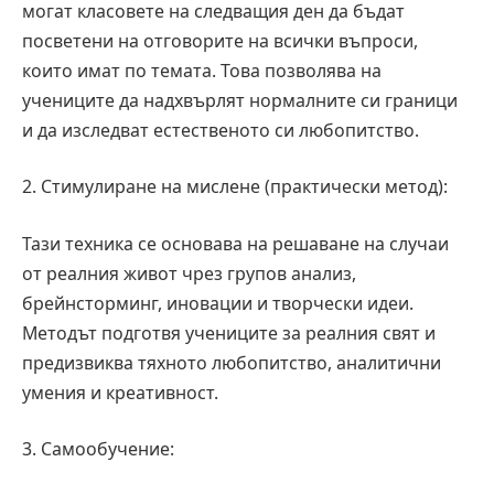
могат класовете на следващия ден да бъдат
посветени на отговорите на всички въпроси,
които имат по темата. Това позволява на
учениците да надхвърлят нормалните си граници
и да изследват естественото си любопитство.
2. Стимулиране на мислене (практически метод):
Тази техника се основава на решаване на случаи
от реалния живот чрез групов анализ,
брейнсторминг, иновации и творчески идеи.
Методът подготвя учениците за реалния свят и
предизвиква тяхното любопитство, аналитични
умения и креативност.
3. Самообучение: