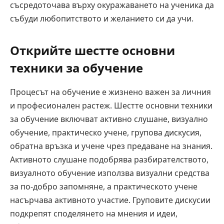
съсредоточава върху окуражаването на ученика да
събуди любопитството и желанието си да учи.
Открийте шестте основни
техники за обучение
Процесът на обучение е жизнено важен за личния
и професионален растеж. Шестте основни техники
за обучение включват активно слушане, визуално
обучение, практическо учене, групова дискусия,
обратна връзка и учене чрез предаване на знания.
Активното слушане подобрява разбирателството,
визуалното обучение използва визуални средства
за по-добро запомняне, а практическото учене
насърчава активното участие. Груповите дискусии
подкрепят споделянето на мнения и идеи,