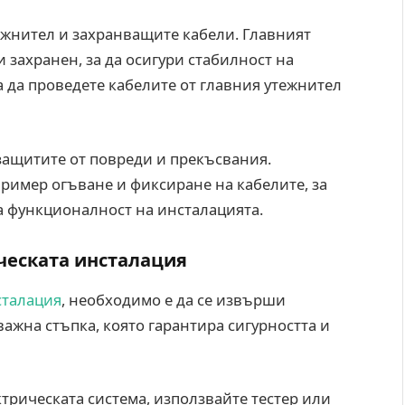
ежнител и захранващите кабели. Главният
 захранен, за да осигури стабилност на
а да проведете кабелите от главния утежнител
 защитите от повреди и прекъсвания.
ример огъване и фиксиране на кабелите, за
а функционалност на инсталацията.
ческата инсталация
сталация
, необходимо е да се извърши
 важна стъпка, която гарантира сигурността и
трическата система, използвайте тестер или