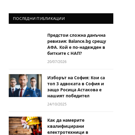
ПОСЛЕДНИ ПУБЛИКАЦИИ
Предстои сложна данъчна
ревизия: Balance.bg срещу
АФА. Кой е по-надежден в
битките с НАП?
20/07/2026
Изборът на София: Кои са
топ 3 адвоката в София и
защо Росица Астакова е
нашият победител
24/10/2025
Как да намерите
квалифицирани
електротехници в