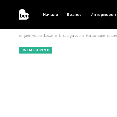
Начало
Бизнес
Интериорен
benjaminwetherill.co.uk
Uncategorized
Изграждане на еле
»
»
UNCATEGORIZED