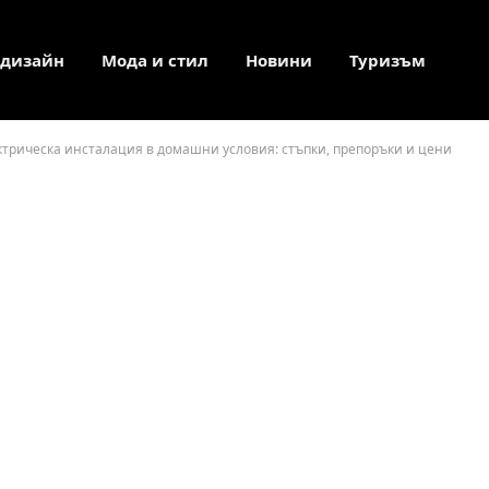
 дизайн
Мода и стил
Новини
Туризъм
ктрическа инсталация в домашни условия: стъпки, препоръки и цени