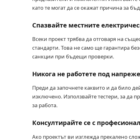
като те могат да се окажат причина за б
Спазвайте местните електричес
Всеки проект трябва да отговаря на същ
стандарти. Това не само ще гарантира бе
санкции при бъдещи проверки.
Никога не работете под напреж
Преди да започнете каквито и да било дей
изключено. Използвайте тестери, за да п
за работа.
Консултирайте се с професиона
Ако проектът ви изглежда прекалено слож