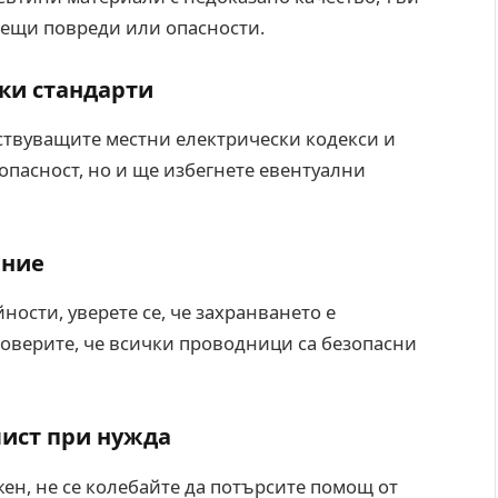
ъдещи повреди или опасности.
ки стандарти
ествуващите местни електрически кодекси и
зопасност, но и ще избегнете евентуални
ение
ности, уверете се, че захранването е
роверите, че всички проводници са безопасни
лист при нужда
ен, не се колебайте да потърсите помощ от