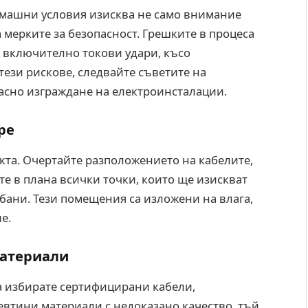
омашни условия изисква не само внимание
 мерките за безопасност. Грешките в процеса
, включително токови удари, късо
тези рискове, следвайте съветите на
асно изграждане на електроинсталации.
ре
кта. Очертайте разположението на кабелите,
те в плана всички точки, които ще изискват
 бани. Тези помещения са изложени на влага,
е.
материали
а избирате сертифицирани кабели,
евтини материали с недоказано качество, тъй