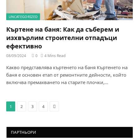
UNCATEGORIZED
Къртене на баня: Как да съберем и
изхвърлим строителни отпадъци
ефективно
08/09/2024
0
4 Mins Read
Какво представлява къртенето на баня Къртенето на
баня е основен етап от ремонтните дейности, който
включва премахването на старите плочки,…
Next
1
2
3
4
ПАРТНЬОРИ