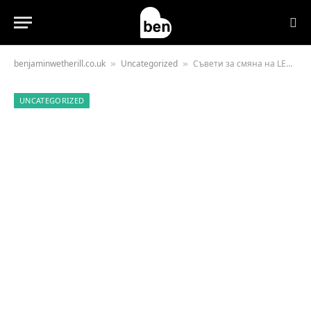
benjaminwetherill.co.uk
Uncategorized
Съвети за смяна на LED осветление и полилеи в дома
»
»
UNCATEGORIZED