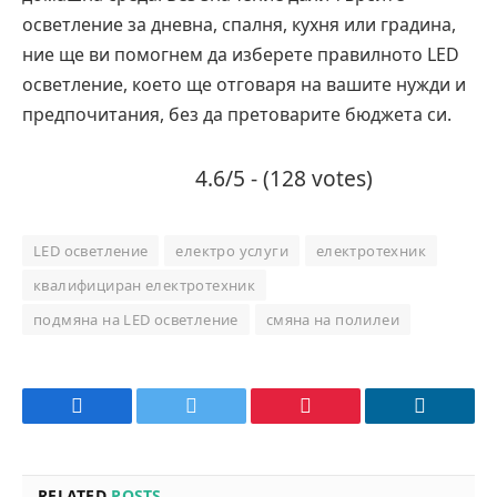
осветление за дневна, спалня, кухня или градина,
ние ще ви помогнем да изберете правилното LED
осветление, което ще отговаря на вашите нужди и
предпочитания, без да претоварите бюджета си.
4.6/5 - (128 votes)
LED осветление
електро услуги
електротехник
квалифициран електротехник
подмяна на LED осветление
смяна на полилеи
Facebook
Twitter
Pinterest
LinkedIn
RELATED
POSTS