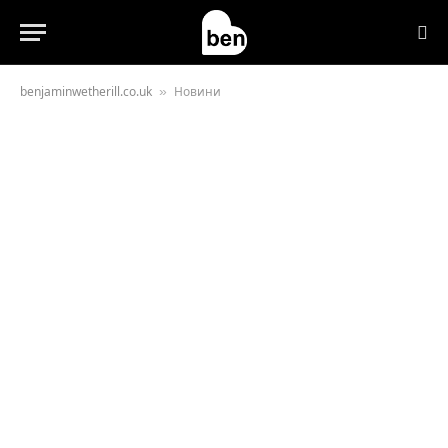
benjaminwetherill.co.uk
Новини
»