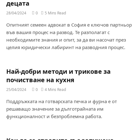
децата
28/04/2024
0
5 Mins Read
Опитният семеен адвокат в София е ключов партньор
във вашия процес на развод. Те разполагат с
необходимите знания и опит, за да ви насочат през
целия юридически лабиринт на разводния процес.
Най-добри методи и трикове за
почистване на кухня
25/04/2024
0
4 Mins Read
Поддръжката на готварската печка и фурна е от
решаващо значение за дълготрайната им
функционалност и безпроблемна работа.