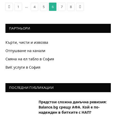
Previous
Next
…
1
4
5
6
7
8
ПАРТНЬОРИ
Кърти, чисти и извозва
Отпушване на канали
Смяна на ел табло в София
ВиК услуги в София
ПОСЛЕДНИ ПУБЛИКАЦИИ
Предстои сложна данъчна ревизия:
Balance.bg срещу АФА. Кой е по-
надежден в битките с НАП?