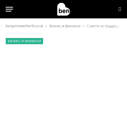
benjaminwetherill.co.uk
Бизнес и финанси
Съвети за поддръжка на чистота и безопасност в имота ви: Как да поддържате високи стандарти за наемателите
»
»
БИЗНЕС И ФИНАНСИ