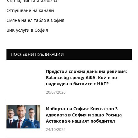
Кърти, чисти и извозва
Отпушване на канали
Смяна на ел табло в София
ВиК услуги в София
ПОСЛЕДНИ ПУБЛИКАЦИИ
Предстои сложна данъчна ревизия:
Balance.bg срещу АФА. Кой е по-
надежден в битките с НАП?
20/07/2026
Изборът на София: Кои са топ 3
адвоката в София и защо Росица
Астакова е нашият победител
24/10/2025