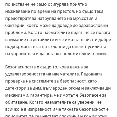
почистване не само осигурява приятно
изживяване по време на престоя, но също така
предотвратява натрупването на мръсотия и
бактерии, което може да доведе до здравословни
проблеми. Когато наемателите видят, че се полага
внимание на детайлите и че имотът е чист и добре
поддържан, те са по-склонни да оценят усилията
на управителя и да оставят положителни отзиви.
Безопасността е също толкова важна за
удовлетвореността на наемателите. Редовната
проверка на системите за безопасност, като
детектори за дим, въглероден оксид и заключващи
механизми, гарантира, че имотът е безопасен за
обитаване. Когато наемателите са уверени, че
всичко е в изправност и че тяхната безопасност е
приоритет, те се чувстват спокойни и комфортно.