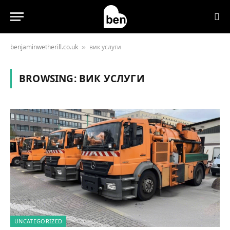
benjaminwetherill.co.uk
вик услуги
»
BROWSING:
ВИК УСЛУГИ
UNCATEGORIZED