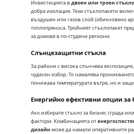
Инвестицията в
двоен или троен стъкл
добра изолация. Тези стъклопакети включ
въздушен или газов слой (обикновено ар
топлопреноса. Тройният стъклопакет пред
за домове в по-студени региони.
Слънцезащитни стъкла
За райони с висока слънчева експозиция
чудесен избор. То намалява проникването
понижава температурата вътре, но и защ
Енергийно ефективни опции за 
Ако избирате стъкло за бизнес сграда ил
фактори. Комбинацията от
енергоспестя
дизайн
може да намали оперативните раз