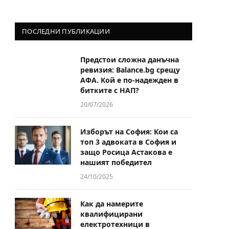
ПОСЛЕДНИ ПУБЛИКАЦИИ
Предстои сложна данъчна
ревизия: Balance.bg срещу
АФА. Кой е по-надежден в
битките с НАП?
20/07/2026
Изборът на София: Кои са
топ 3 адвоката в София и
защо Росица Астакова е
нашият победител
24/10/2025
Как да намерите
квалифицирани
електротехници в