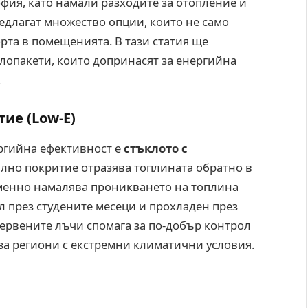
фия, като намали разходите за отопление и
длагат множество опции, които не само
рта в помещенията. В тази статия ще
лопакети, които допринасят за енергийна
.
ие (Low-E)
ргийна ефективност е
стъклото с
ално покритие отразява топлината обратно в
менно намалява проникването на топлина
ъл през студените месеци и прохладен през
ервените лъчи спомага за по-добър контрол
 за региони с екстремни климатични условия.