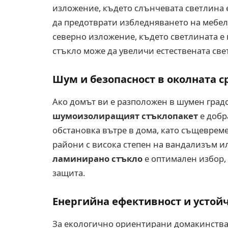
изложение, където слънчевата светлина 
да предотврати избледняването на мебели
северно изложение, където светлината е
стъкло може да увеличи естествената св
Шум и безопасност в околната с
Ако домът ви е разположен в шумен градс
шумоизолиращият стъклопакет
е добр
обстановка вътре в дома, като същеврем
райони с висока степен на вандализъм и
ламинирано стъкло
е оптимален избор,
защита.
Енергийна ефективност и устой
За екологично ориентирани домакинства 