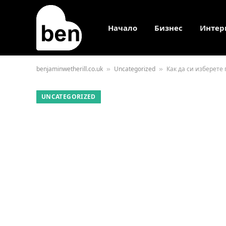
Начало
Бизнес
Интер
benjaminwetherill.co.uk
Uncategorized
Как да си изберете
»
»
UNCATEGORIZED