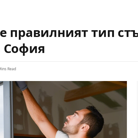
те правилният тип ст
в София
Mins Read