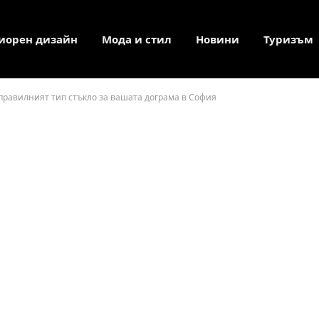
иорен дизайн
Мода и стил
Новини
Туризъм
 правилният тип стъкло за вашата дограма в София