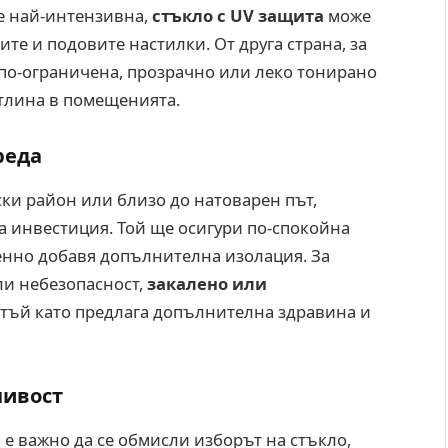
е най-интензивна,
стъкло с UV защита
може
те и подовите настилки. От друга страна, за
 по-ограничена, прозрачно или леко тонирано
етлина в помещенията.
реда
ки район или близо до натоварен път,
а инвестиция. Той ще осигури по-спокойна
енно добавя допълнителна изолация. За
ли небезопасност,
закалено или
 тъй като предлага допълнителна здравина и
чивост
е важно да се обмисли изборът на стъкло,