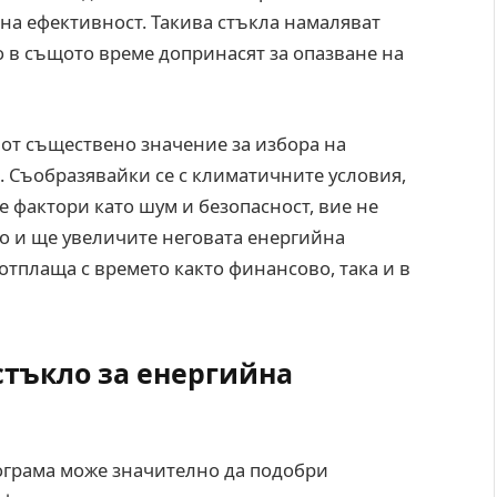
йна ефективност. Такива стъкла намаляват
о в същото време допринасят за опазване на
 от съществено значение за избора на
. Съобразявайки се с климатичните условия,
 фактори като шум и безопасност, вие не
но и ще увеличите неговата енергийна
 отплаща с времето както финансово, така и в
стъкло за енергийна
ограма може значително да подобри