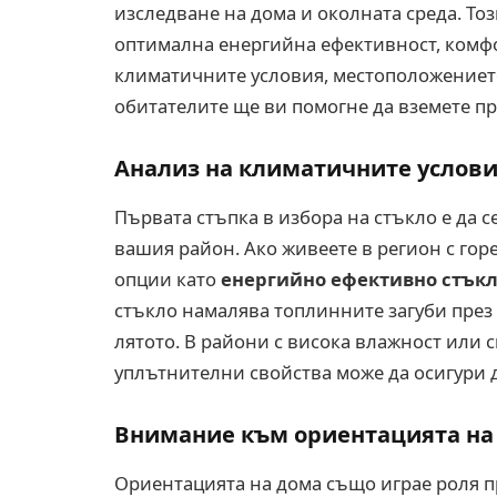
изследване на дома и околната среда. Тоз
оптимална енергийна ефективност, комфо
климатичните условия, местоположениет
обитателите ще ви помогне да вземете п
Анализ на климатичните услов
Първата стъпка в избора на стъкло е да 
вашия район. Ако живеете в регион с горе
опции като
енергийно ефективно стъкл
стъкло намалява топлинните загуби през 
лятото. В райони с висока влажност или 
уплътнителни свойства може да осигури
Внимание към ориентацията на
Ориентацията на дома също играе роля пр