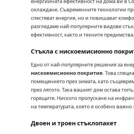
енергийната ефективност на дома ви в Со
охлаждане. Съвременните технологии пре
спестяват енергия, но и повишават комфо
разгледаме най-популярните видове стък
ефективност, както и техните предимства
Стъкла с нискоемисионно покрит
Едно от най-популярните решения за ене
нискоемисионно покритие
. Това специ
помещението през зимата, като същевре
през лятото. Така вашият дом остава топ
горещите. Ниското пропускане на инфрач
на температурата, което е особено важно
Двоен и троен стъклопакет