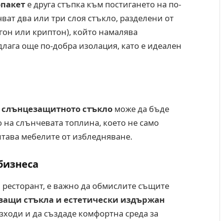
опакет
е друга стъпка към постигането на по-
ват два или три слоя стъкло, разделени от
гон или криптон), който намалява
лага още по-добра изолация, като е идеален
,
слънцезащитното стъкло
може да бъде
 на слънчевата топлина, което не само
итава мебелите от избледняване.
бизнеса
и ресторант, е важно да обмислите същите
ващи стъкла и естетически издържан
ходи и да създаде комфортна среда за