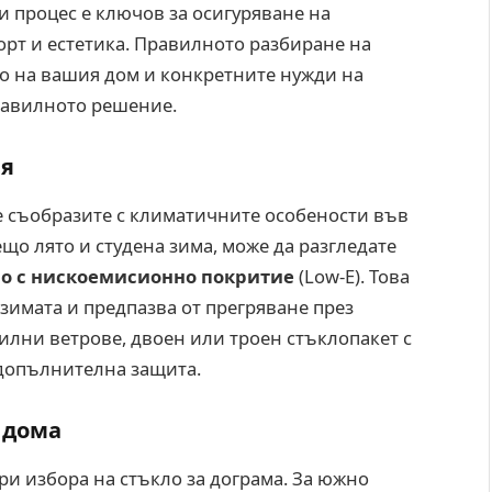
и процес е ключов за осигуряване на
рт и естетика. Правилното разбиране на
о на вашия дом и конкретните нужди на
равилното решение.
ия
се съобразите с климатичните особености във
що лято и студена зима, може да разгледате
о с нискоемисионно покритие
(Low-E). Това
зимата и предпазва от прегряване през
силни ветрове, двоен или троен стъклопакет с
 допълнителна защита.
 дома
и избора на стъкло за дограма. За южно