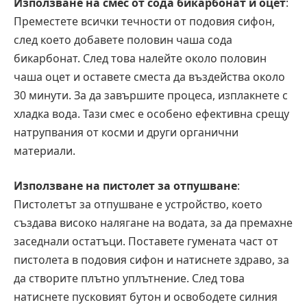
Използване на смес от сода бикарбонат и оцет
:
Преместете всички течности от подовия сифон,
след което добавете половин чаша сода
бикарбонат. След това налейте около половин
чаша оцет и оставете сместа да въздейства около
30 минути. За да завършите процеса, изплакнете с
хладка вода. Тази смес е особено ефективна срещу
натрупвания от косми и други органични
материали.
Използване на пистолет за отпушване
:
Пистолетът за отпушване е устройство, което
създава високо налягане на водата, за да премахне
заседнали остатъци. Поставете гумената част от
пистолета в подовия сифон и натиснете здраво, за
да створите плътно уплътнение. След това
натиснете пусковият бутон и освободете силния