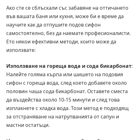
Ако сте се сблъскали със забавяне на оттичането
във вашата баня или кухня, може би е време да
научите как да отпушите подов сифон
самостоятелно, без да наемате професионалисти.
Ето някои ефективни методи, които може да
използвате:
Използване на гореща вода и сода бикарбонат
:
Налейте голяма кърпа или шишето на подовия
сифон с гореща вода, след което добавете около
половин чаша сода бикарбонат. Оставете сместа
да въздейства около 10-15 минути и след това
изплакнете с хладка вода. Този метод е подходящ
за отстраняване на натрупванията от сапун и
мастни остатъци.