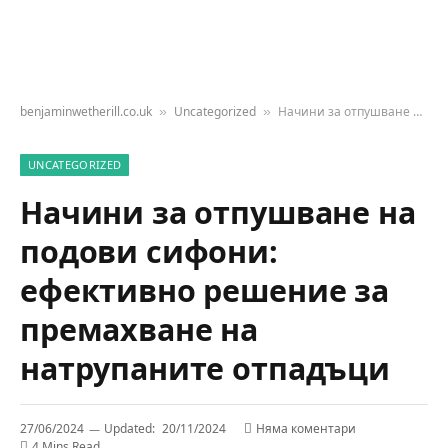
benjaminwetherill.co.uk
Uncategorized
Начини за отпушване на подови сифони: ефективно решение за премахване на натрупаните отпадъци
»
»
UNCATEGORIZED
Начини за отпушване на
подови сифони:
ефективно решение за
премахване на
натрупаните отпадъци
27/06/2024
Updated:
20/11/2024
Няма коментари
4 Mins Read