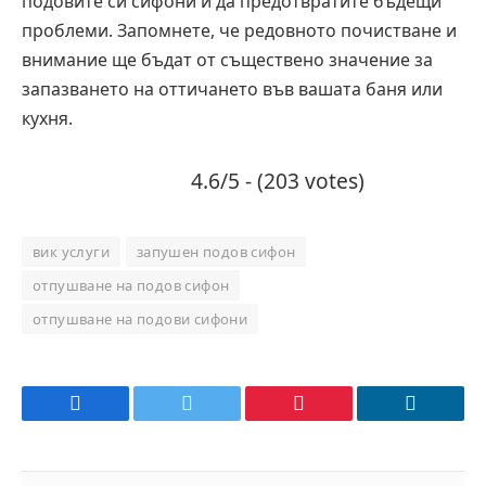
подовите си сифони и да предотвратите бъдещи
проблеми. Запомнете, че редовното почистване и
внимание ще бъдат от съществено значение за
запазването на оттичането във вашата баня или
кухня.
4.6/5 - (203 votes)
вик услуги
запушен подов сифон
отпушване на подов сифон
отпушване на подови сифони
Facebook
Twitter
Pinterest
LinkedIn