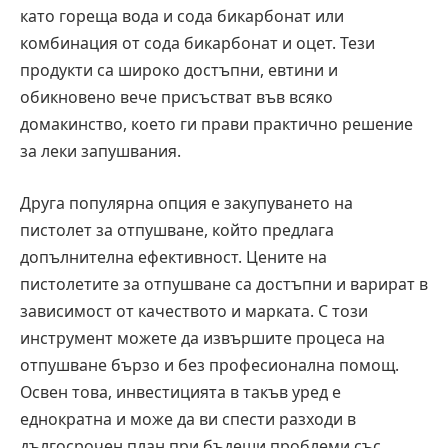
като гореща вода и сода бикарбонат или
комбинация от сода бикарбонат и оцет. Тези
продукти са широко достъпни, евтини и
обикновено вече присъстват във всяко
домакинство, което ги прави практично решение
за леки запушвания.
Друга популярна опция е закупуването на
пистолет за отпушване, който предлага
допълнителна ефективност. Цените на
пистолетите за отпушване са достъпни и варират в
зависимост от качеството и марката. С този
инструмент можете да извършите процеса на
отпушване бързо и без професионална помощ.
Освен това, инвестицията в такъв уред е
еднократна и може да ви спести разходи в
дългосрочен план при бъдещи проблеми със