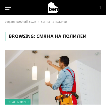
benjaminwetherill.co.uk
смяна на полилеи
»
BROWSING:
СМЯНА НА ПОЛИЛЕИ
UNCATEGORIZED